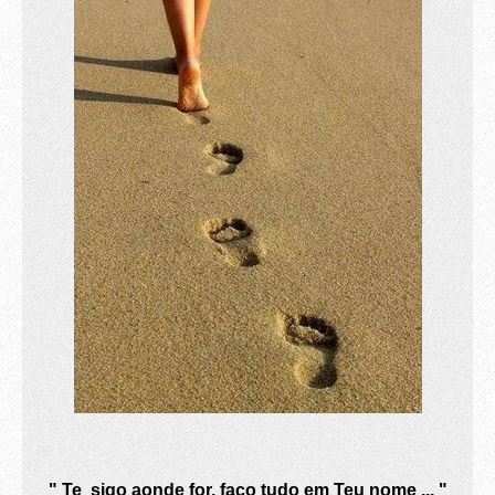
" Te sigo aonde for, faço tudo em Teu nome ... "