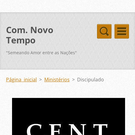
Com. Novo
Tempo
"Semeando Amor entre as Nações"
Página inicial
>
Ministérios
>
Discipulado