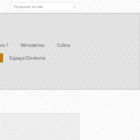
os ?
Ministérios
Cultos
Espaço/Diretoria