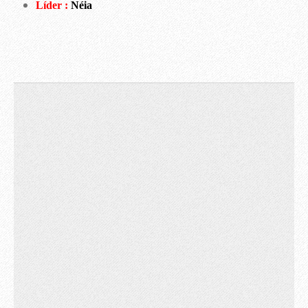
Líder :
Néia