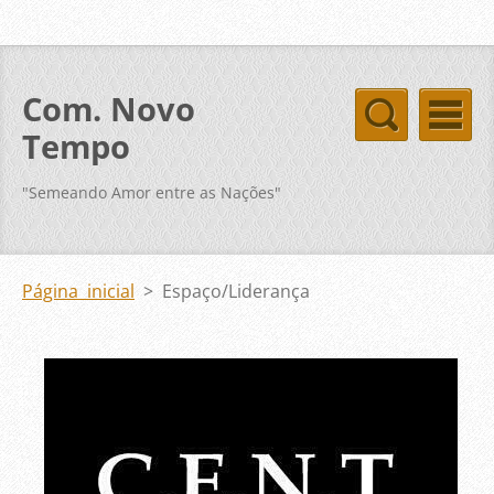
Com. Novo
Tempo
"Semeando Amor entre as Nações"
Página inicial
>
Espaço/Liderança