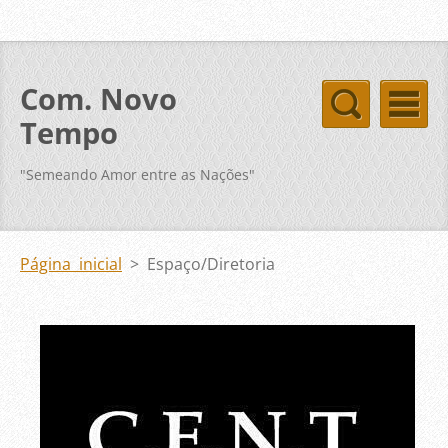
Com. Novo
Tempo
"Semeando Amor entre as Nações"
Página inicial
>
Espaço/Diretoria